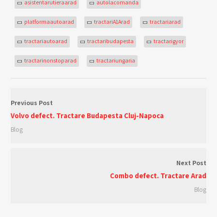
asistentarutieraarad
autolacomanda
platformaautoarad
tractariA1Arad
tractariarad
tractariautoarad
tractaribudapesta
tractarigyor
tractarinonstoparad
tractariungaria
Previous Post
Volvo defect. Tractare Budapesta Cluj-Napoca
Blog
Next Post
Combo defect. Tractare Arad
Blog