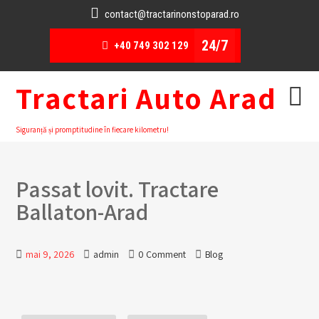
contact@tractarinonstoparad.ro
24/7
+40 749 302 129
Tractari Auto Arad
Siguranță și promptitudine în fiecare kilometru!
Passat lovit. Tractare
Ballaton-Arad
mai 9, 2026
admin
0 Comment
Blog