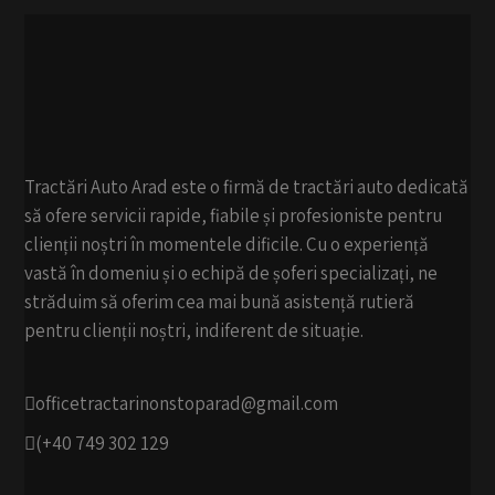
Tractări Auto Arad este o firmă de tractări auto dedicată
să ofere servicii rapide, fiabile și profesioniste pentru
clienții noștri în momentele dificile. Cu o experiență
vastă în domeniu și o echipă de șoferi specializați, ne
străduim să oferim cea mai bună asistență rutieră
pentru clienții noștri, indiferent de situație.
officetractarinonstoparad@gmail.com
(+40 749 302 129