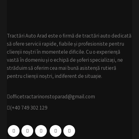
Tractări Auto Arad este o firmă de tractări auto dedicată
să ofere servicii rapide, fiabile și profesioniste pentru
clienții noștri în momentele dificile. Cu o experiență
vastă în domeniu și o echipă de șoferi specializați, ne
străduim să oferim cea mai bună asistență rutieră
pentru clienții noștri, indiferent de situație.
officetractarinonstoparad@gmail.com
(+40 749 302 129