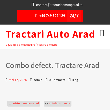
contact@tractarinonstoparad.ro
24/7
+40 749 302 129
Tractari Auto Arad
Siguranță și promptitudine în fiecare kilometru!
Combo defect. Tractare Arad
mai 12, 2026
admin
0 Comment
Blog
asistentarutieraarad
autolacomanda