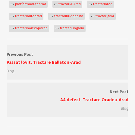
platformaautoarad
tractariA1Arad
tractariarad
tractariautoarad
tractaribudapesta
tractarigyor
tractarinonstoparad
tractariungaria
Previous Post
Passat lovit. Tractare Ballaton-Arad
Blog
Next Post
A4 defect. Tractare Oradea-Arad
Blog